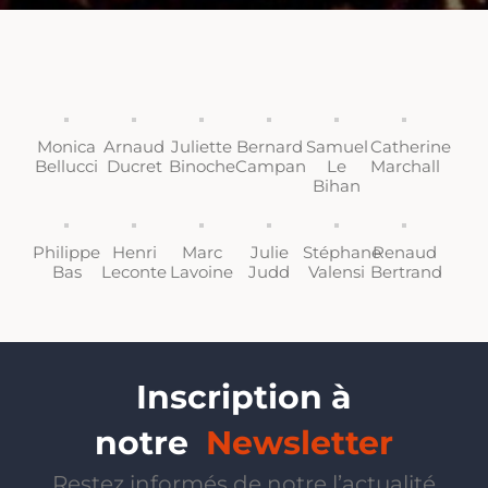
Monica
Arnaud
Juliette
Bernard
Samuel
Catherine
Bellucci
Ducret
Binoche
Campan
Le
Marchall
Bihan
Philippe
Henri
Marc
Julie
Stéphane
Renaud
Bas
Leconte
Lavoine
Judd
Valensi
Bertrand
Inscription à
notre
Newsletter
Restez informés de notre l’actualité