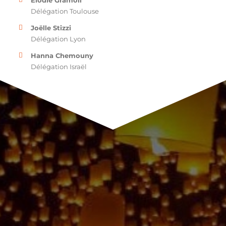
Délégation Toulouse
Joëlle Stizzi
Délégation Lyon
Hanna Chemouny
Délégation Israël