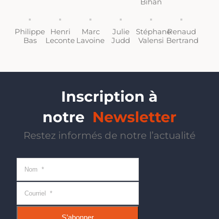
Bihan
Philippe
Henri
Marc
Julie
Stéphane
Renaud
Bas
Leconte
Lavoine
Judd
Valensi
Bertrand
Inscription à
notre
Newsletter
Restez informés de notre l’actualité