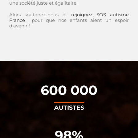
une société juste et égalitaire.
Alors soutenez-nous et
rejoignez SOS autisme
France
pour que nos enfants aient un espoir
d’avenir !
600 000
AUTISTES
98%